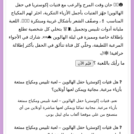
🎃🧙‍♀️ حان وقت المرح والرعب مع فتيات إكوستريا في حفل
الهالوين! جهّز الفتيات بأجمل الأزياء التنكرية، اختَر لهم المكياج
المناسب 💄، وصفّف الشعر بأشكال غريبة ومبتكرة 💇‍♀️✨. اللعبة
مليانة أدوات تلبيس وتجميل 🧵👗 بتخلي كل شخصية تطلع
بإطلالة خاصة ومميزة في ليلة الهالوين 🦇🍬. شارك في الأجواء
المرعبة اللطيفة، وخلّي كل فتاة تتألق في الحفل بأكثر إطلالة
خرافية! 🕸️🌙
ما رأيك باللعبة ؟
قيّم الآن
❓ هل فتيات إكوستريا حفل الهالوين – لعبة تلبيس ومكياج ممتعة
بأزياء مرعبة, مجانية ويمكن لعبها أونلاين؟
نعم، فتيات إكوستريا حفل الهالوين – لعبة تلبيس ومكياج ممتعة
بأزياء مرعبة, مجانية تمامًا ويمكن لعبها مباشرة أونلاين من أي
متصفح من علي موقعنا ألعاب ماي ليتل بوني.
❓ هل فتيات إكوستريا حفل الهالوين – لعبة تلبيس ومكياج ممتعة