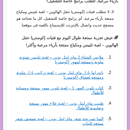
بأزياء مرعبة, تتطلب برامج خاصة للتشغيل؟
لا، لا تتطلب فتيات إكوستريا حفل الهالوين – لعبة تلبيس ومكياج
ممتعة بأزياء مرعبة, أي برامج خاصة للتشغيل، كل ما تحتاجه هو
متصفح حديث واتصال بالإنترنت للإستمتاع باللعبة فى موقعنا.
🌈 عيش تجربة ممتعة طوال اليوم مع فتيات إكوستريا حفل
الهالوين – لعبة تلبيس ومكياج ممتعة بأزياء مرعبة وأكثر!
ملابس الشتاء 2 ماي ليتل بوني – لعبة تلبيس شتوية
ملونة وممتعة لمهور إكوستريا
بانوراما بازل ماي ليتل بوني – لعبة تركيب بازل ملونة
وممتعة لعشاق إكوستريا
كتاب تلوين المهر 1 – لعبة تلوين مهور ممتعة ومسلية
للأطفال
طبيب ماي ليتل بوني – لعبة علاج مهور ممتعة
وتعليمية للأطفال
إلسا تسريحة شعر ماي ليتل بوني – لعبة تصفيف شعر
ممتعة للبنات