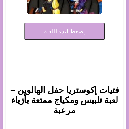
إضغط لبدء اللعبة
فتيات إكوستريا حفل الهالوين –
لعبة تلبيس ومكياج ممتعة بأزياء
مرعبة