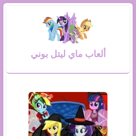
ألعاب ماي ليتل بوني