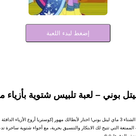
إضغط لبدء اللعبة
❄️🦄 استعد لموسم الشتاء مع لعبة موضة الشتاء 3 ماي ليتل بوني! اختار لأبطالك مهور إكوستريا أر
ت الممتعة التي تتيح لك الابتكار والتنسيق بحرية، مع أجواء شتوية ساحرة ت
وضة والدفء! ⛄🎉