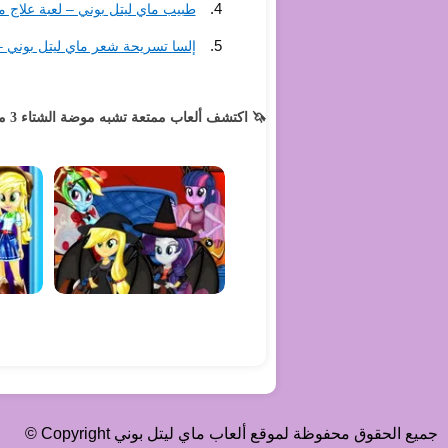
طبيب ماي ليتل بوني – لعبة علاج م
إلسا تسريحة شعر ماي ليتل بوني –
🦄 اكتشف ألعاب ممتعة تشبه موضة الشتاء 3 ماي ليتل بوني – لعبة تلبيس شتوية بأزياء مميزة لمهور إكوستريا:
جميع الحقوق محفوظة لموقع ألعاب ماي ليتل بوني Copyright ©