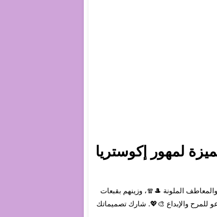
وع الأزياء الدافئة والمعاطف الملونة 🎩🧣، وزينهم بقبعات
دعو للمرح والإبداع 🎨💖. شارك تصميماتك