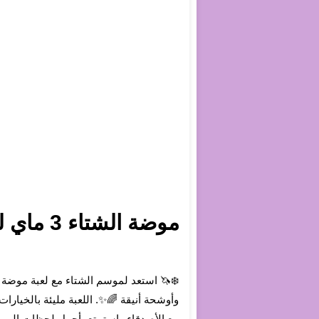
موضة الشتاء 3 ماي ليتل بوني – لعبة تلبيس شتوية بأزياء مميزة لمهور إكوستريا
وأوشحة أنيقة 🌈✨. اللعبة مليئة بالخيارا
مع الأصدقاء واستمتع بأجمل لحظات الم